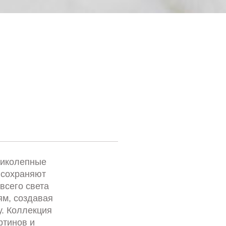
ликолепные
 сохраняют
всего света
м, создавая
. Коллекция
ртинов и