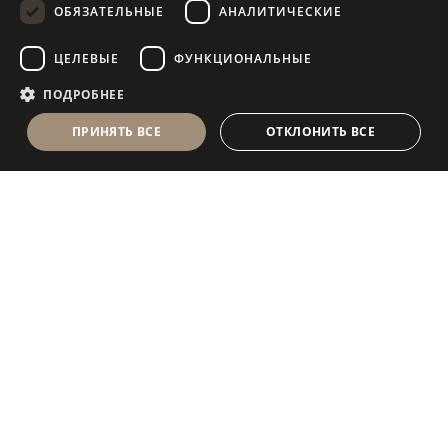
ОБЯЗАТЕЛЬНЫЕ
АНАЛИТИЧЕСКИЕ
FRENCH
ЦЕЛЕВЫЕ
ФУНКЦИОНАЛЬНЫЕ
ПОДРОБНЕЕ
ПРИНЯТЬ ВСЕ
ОТКЛОНИТЬ ВСЕ
Antolini Luigi
& C. S.p.a.
®
Компания, осуществляющая деятельность согласно
законодательству Италии
ЮРИДИЧЕСКИЙ АДРЕС
in Via Napoleone, 6
37015 Sant’Ambrogio di Valpolicella
VERONA