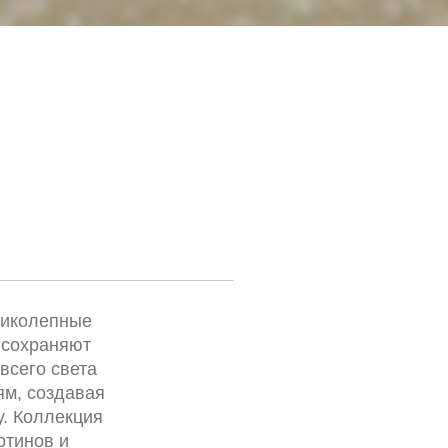
ликолепные
 сохраняют
всего света
м, создавая
. Коллекция
ртинов и