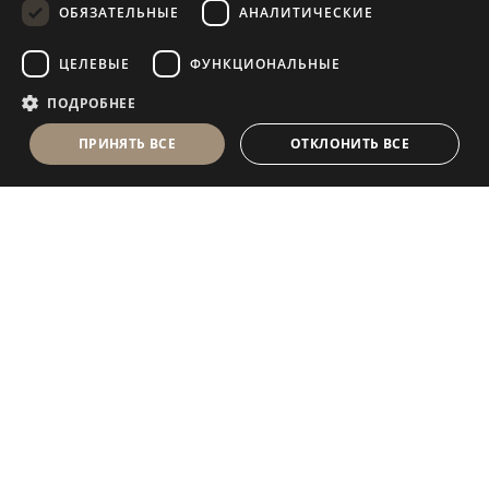
ОБЯЗАТЕЛЬНЫЕ
АНАЛИТИЧЕСКИЕ
FRENCH
ЦЕЛЕВЫЕ
ФУНКЦИОНАЛЬНЫЕ
ПОДРОБНЕЕ
ПРИНЯТЬ ВСЕ
ОТКЛОНИТЬ ВСЕ
Antolini Luigi
& C. S.p.a.
®
Компания, осуществляющая деятельность согласно
законодательству Италии
ЮРИДИЧЕСКИЙ АДРЕС
in Via Napoleone, 6
37015 Sant’Ambrogio di Valpolicella
VERONA