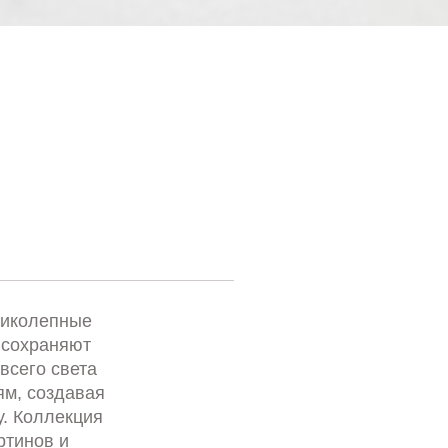
ликолепные
 сохраняют
всего света
м, создавая
. Коллекция
ртинов и