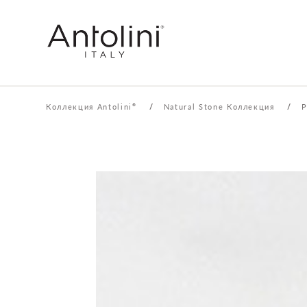
Коллекция Antolini
/
Natural Stone Коллекция
/
P
®