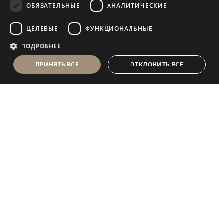
ОБЯЗАТЕЛЬНЫЕ
АНАЛИТИЧЕСКИЕ
FRENCH
ЦЕЛЕВЫЕ
ФУНКЦИОНАЛЬНЫЕ
ПОДРОБНЕЕ
ПРИНЯТЬ ВСЕ
ОТКЛОНИТЬ ВСЕ
Antolini Luigi
& C. S.p.a.
®
Компания, осуществляющая деятельность согласно
законодательству Италии
ЮРИДИЧЕСКИЙ АДРЕС
in Via Napoleone, 6
37015 Sant’Ambrogio di Valpolicella
VERONA