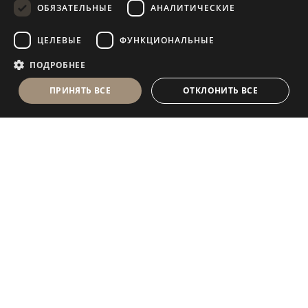
ОБЯЗАТЕЛЬНЫЕ
АНАЛИТИЧЕСКИЕ
FRENCH
ЦЕЛЕВЫЕ
ФУНКЦИОНАЛЬНЫЕ
ПОДРОБНЕЕ
ПРИНЯТЬ ВСЕ
ОТКЛОНИТЬ ВСЕ
Antolini Luigi
& C. S.p.a.
®
Компания, осуществляющая деятельность согласно
законодательству Италии
ЮРИДИЧЕСКИЙ АДРЕС
in Via Napoleone, 6
37015 Sant’Ambrogio di Valpolicella
VERONA