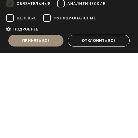
ОБЯЗАТЕЛЬНЫЕ
АНАЛИТИЧЕСКИЕ
FRENCH
ЦЕЛЕВЫЕ
ФУНКЦИОНАЛЬНЫЕ
ПОДРОБНЕЕ
ПРИНЯТЬ ВСЕ
ОТКЛОНИТЬ ВСЕ
Antolini Luigi
& C. S.p.a.
®
Компания, осуществляющая деятельность согласно
законодательству Италии
ЮРИДИЧЕСКИЙ АДРЕС
in Via Napoleone, 6
37015 Sant’Ambrogio di Valpolicella
VERONA