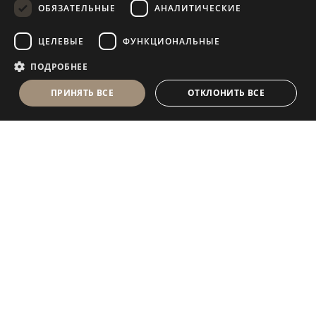
ОБЯЗАТЕЛЬНЫЕ
АНАЛИТИЧЕСКИЕ
FRENCH
ЦЕЛЕВЫЕ
ФУНКЦИОНАЛЬНЫЕ
ПОДРОБНЕЕ
ПРИНЯТЬ ВСЕ
ОТКЛОНИТЬ ВСЕ
Antolini Luigi
& C. S.p.a.
®
Компания, осуществляющая деятельность согласно
законодательству Италии
ЮРИДИЧЕСКИЙ АДРЕС
in Via Napoleone, 6
37015 Sant’Ambrogio di Valpolicella
VERONA