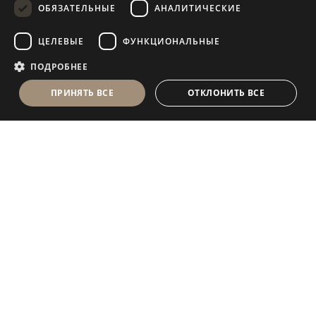
ОБЯЗАТЕЛЬНЫЕ
АНАЛИТИЧЕСКИЕ
FRENCH
ЦЕЛЕВЫЕ
ФУНКЦИОНАЛЬНЫЕ
ПОДРОБНЕЕ
ПРИНЯТЬ ВСЕ
ОТКЛОНИТЬ ВСЕ
Antolini Luigi
& C. S.p.a.
®
Компания, осуществляющая деятельность согласно
законодательству Италии
ЮРИДИЧЕСКИЙ АДРЕС
in Via Napoleone, 6
37015 Sant’Ambrogio di Valpolicella
VERONA