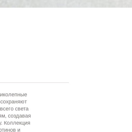
ликолепные
 сохраняют
всего света
м, создавая
. Коллекция
ртинов и