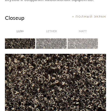
Closeup
+ ПОЛНЫЙ ЭКРАН
LUX
LETHER
MATT
®