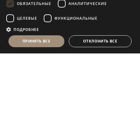
ОБЯЗАТЕЛЬНЫЕ
АНАЛИТИЧЕСКИЕ
FRENCH
ЦЕЛЕВЫЕ
ФУНКЦИОНАЛЬНЫЕ
ПОДРОБНЕЕ
ПРИНЯТЬ ВСЕ
ОТКЛОНИТЬ ВСЕ
Antolini Luigi
& C. S.p.a.
®
Компания, осуществляющая деятельность согласно
законодательству Италии
ЮРИДИЧЕСКИЙ АДРЕС
in Via Napoleone, 6
37015 Sant’Ambrogio di Valpolicella
VERONA