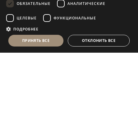
ОБЯЗАТЕЛЬНЫЕ
АНАЛИТИЧЕСКИЕ
FRENCH
ЦЕЛЕВЫЕ
ФУНКЦИОНАЛЬНЫЕ
ПОДРОБНЕЕ
ПРИНЯТЬ ВСЕ
ОТКЛОНИТЬ ВСЕ
Antolini Luigi
& C. S.p.a.
®
Компания, осуществляющая деятельность согласно
законодательству Италии
ЮРИДИЧЕСКИЙ АДРЕС
in Via Napoleone, 6
37015 Sant’Ambrogio di Valpolicella
VERONA