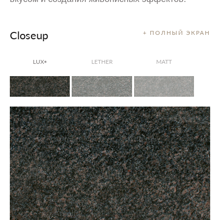
Closeup
+ ПОЛНЫЙ ЭКРАН
LUX
LETHER
MATT
®