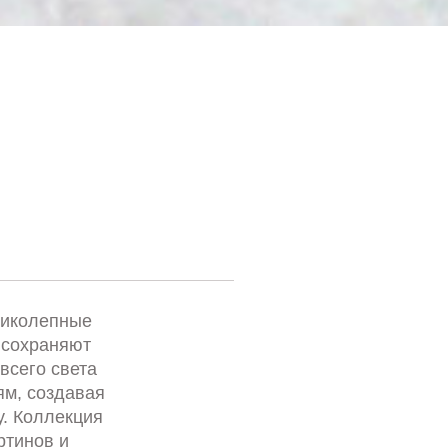
ликолепные
 сохраняют
всего света
м, создавая
. Коллекция
ртинов и