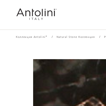
Коллекция Antolini
/
Natural Stone Коллекция
/
P
®