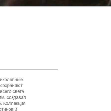
ликолепные
 сохраняют
всего света
м, создавая
. Коллекция
ртинов и