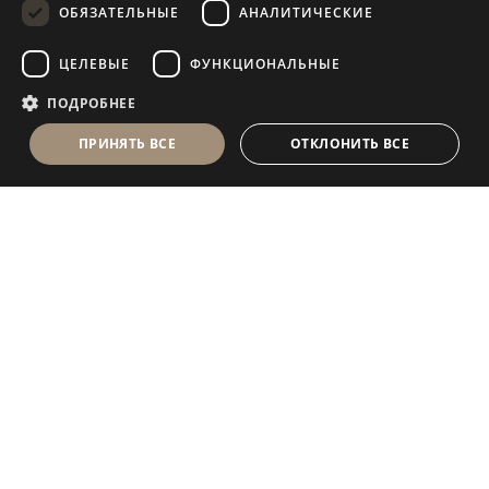
ОБЯЗАТЕЛЬНЫЕ
АНАЛИТИЧЕСКИЕ
FRENCH
ЦЕЛЕВЫЕ
ФУНКЦИОНАЛЬНЫЕ
ПОДРОБНЕЕ
ПРИНЯТЬ ВСЕ
ОТКЛОНИТЬ ВСЕ
Antolini Luigi
& C. S.p.a.
®
Компания, осуществляющая деятельность согласно
законодательству Италии
ЮРИДИЧЕСКИЙ АДРЕС
in Via Napoleone, 6
37015 Sant’Ambrogio di Valpolicella
VERONA