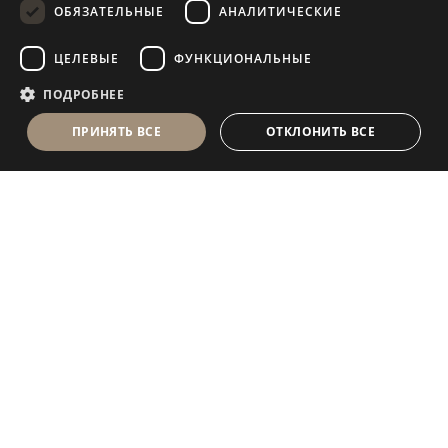
ОБЯЗАТЕЛЬНЫЕ
АНАЛИТИЧЕСКИЕ
FRENCH
ЦЕЛЕВЫЕ
ФУНКЦИОНАЛЬНЫЕ
ПОДРОБНЕЕ
ПРИНЯТЬ ВСЕ
ОТКЛОНИТЬ ВСЕ
Antolini Luigi
& C. S.p.a.
®
Компания, осуществляющая деятельность согласно
законодательству Италии
ЮРИДИЧЕСКИЙ АДРЕС
in Via Napoleone, 6
37015 Sant’Ambrogio di Valpolicella
VERONA