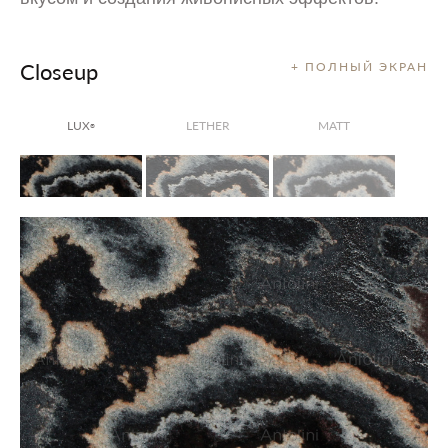
Closeup
+ ПОЛНЫЙ ЭКРАН
LUX
LETHER
MATT
®