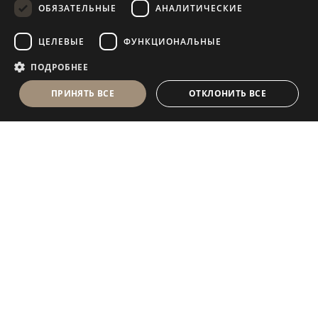
ОБЯЗАТЕЛЬНЫЕ
АНАЛИТИЧЕСКИЕ
FRENCH
ЦЕЛЕВЫЕ
ФУНКЦИОНАЛЬНЫЕ
ПОДРОБНЕЕ
ПРИНЯТЬ ВСЕ
ОТКЛОНИТЬ ВСЕ
Antolini Luigi
& C. S.p.a.
®
Компания, осуществляющая деятельность согласно
законодательству Италии
ЮРИДИЧЕСКИЙ АДРЕС
in Via Napoleone, 6
37015 Sant’Ambrogio di Valpolicella
VERONA