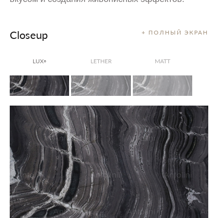
Closeup
+ ПОЛНЫЙ ЭКРАН
LUX
LETHER
MATT
®