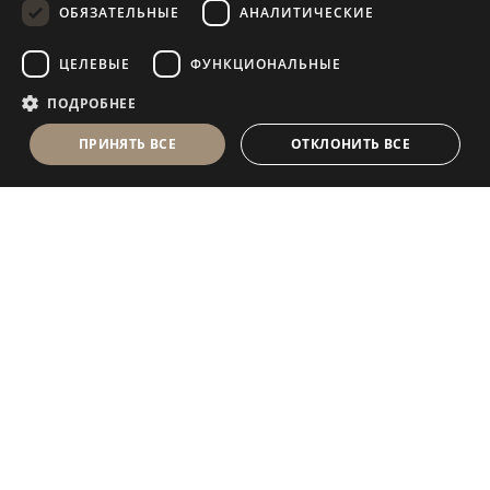
ОБЯЗАТЕЛЬНЫЕ
АНАЛИТИЧЕСКИЕ
FRENCH
ЦЕЛЕВЫЕ
ФУНКЦИОНАЛЬНЫЕ
ПОДРОБНЕЕ
ПРИНЯТЬ ВСЕ
ОТКЛОНИТЬ ВСЕ
Antolini Luigi
& C. S.p.a.
®
Компания, осуществляющая деятельность согласно
законодательству Италии
ЮРИДИЧЕСКИЙ АДРЕС
in Via Napoleone, 6
37015 Sant’Ambrogio di Valpolicella
VERONA