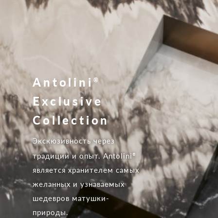
Antolini
®
Exclusive
Collection
Экcкюзивность через
традиции и опыт. Antolini
®
является хранителем самых
желанных и узнаваемых
шедевров матушки-
природы.