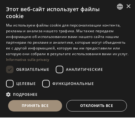
×
Этот веб-сайт использует файлы
cookie
ITALIAN
Мы используем файлы cookie для персонализации контента,
рекламы и анализа нашего трафика. Мы также передаем
ENGLISH
ANTOLINI
TABLEWARE COLLECTION
®
информацию об использовании вами нашего сайта нашим
партнерам по рекламе и аналитике, которые могут объединять
SPANISH
ее с другой информацией, которую вы им предоставили или
GERMAN
которую они собрали в результате использования вами их услуг.
Informativa sulla privacy
RUSSIAN
ОБЯЗАТЕЛЬНЫЕ
АНАЛИТИЧЕСКИЕ
FRENCH
П
О
Д
П
И
С
А
Т
Ь
С
Я
Н
А
Р
А
С
С
Ы
Л
К
У
Н
О
В
О
С
Т
Е
ЦЕЛЕВЫЕ
ФУНКЦИОНАЛЬНЫЕ
ПОДРОБНЕЕ
ПРИНЯТЬ ВСЕ
ОТКЛОНИТЬ ВСЕ