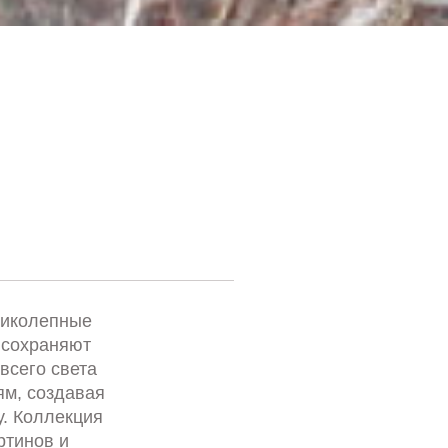
ликолепные
 сохраняют
всего света
м, создавая
. Коллекция
ртинов и