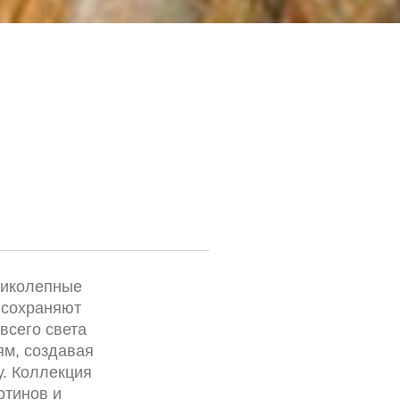
ликолепные
 сохраняют
всего света
м, создавая
. Коллекция
ртинов и