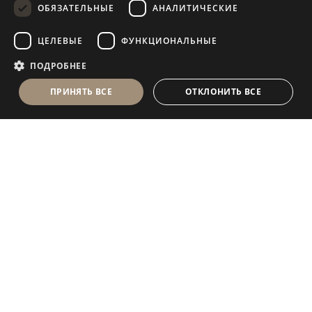
ОБЯЗАТЕЛЬНЫЕ
АНАЛИТИЧЕСКИЕ
FRENCH
ЦЕЛЕВЫЕ
ФУНКЦИОНАЛЬНЫЕ
ПОДРОБНЕЕ
ПРИНЯТЬ ВСЕ
ОТКЛОНИТЬ ВСЕ
Antolini Luigi
& C. S.p.a.
®
Компания, осуществляющая деятельность согласно
законодательству Италии
ЮРИДИЧЕСКИЙ АДРЕС
in Via Napoleone, 6
37015 Sant’Ambrogio di Valpolicella
VERONA