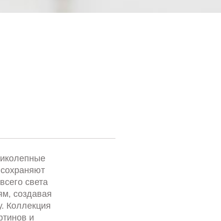
ликолепные
 сохраняют
всего света
м, создавая
. Коллекция
ртинов и