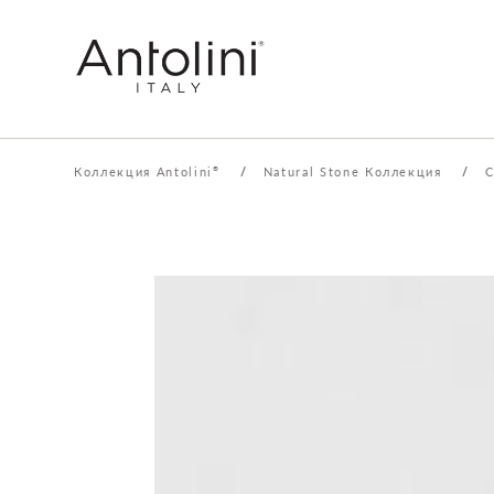
Коллекция Antolini
/
Natural Stone Коллекция
/
C
®