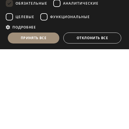
ОБЯЗАТЕЛЬНЫЕ
АНАЛИТИЧЕСКИЕ
FRENCH
ЦЕЛЕВЫЕ
ФУНКЦИОНАЛЬНЫЕ
ПОДРОБНЕЕ
ПРИНЯТЬ ВСЕ
ОТКЛОНИТЬ ВСЕ
Antolini Luigi
& C. S.p.a.
®
Компания, осуществляющая деятельность согласно
законодательству Италии
ЮРИДИЧЕСКИЙ АДРЕС
in Via Napoleone, 6
37015 Sant’Ambrogio di Valpolicella
VERONA