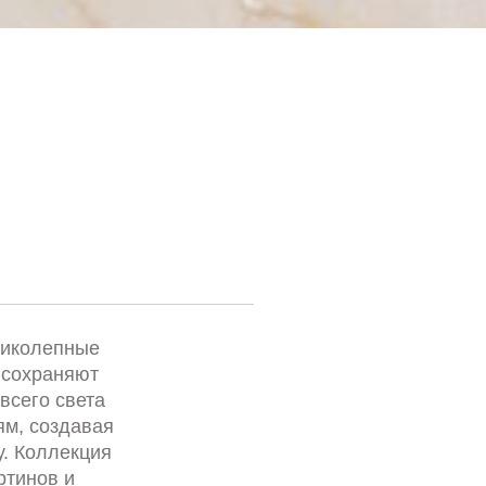
ликолепные
 сохраняют
всего света
м, создавая
. Коллекция
ртинов и