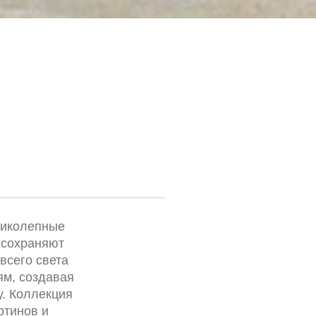
ликолепные
 сохраняют
всего света
м, создавая
. Коллекция
ртинов и