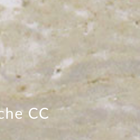
che CC