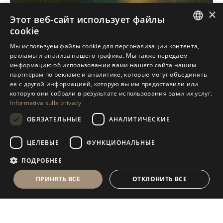
×
УЗНАЙТЕ НАШИ ЭКСКЛЮЗИВЫ
Этот веб-сайт использует файлы
cookie
ITALIAN
Мы используем файлы cookie для персонализации контента,
рекламы и анализа нашего трафика. Мы также передаем
ENGLISH
информацию об использовании вами нашего сайта нашим
партнерам по рекламе и аналитике, которые могут объединять
SPANISH
ее с другой информацией, которую вы им предоставили или
GERMAN
которую они собрали в результате использования вами их услуг.
Informativa sulla privacy
RUSSIAN
ОБЯЗАТЕЛЬНЫЕ
АНАЛИТИЧЕСКИЕ
FRENCH
ЦЕЛЕВЫЕ
ФУНКЦИОНАЛЬНЫЕ
ПОДРОБНЕЕ
ПРИНЯТЬ ВСЕ
ОТКЛОНИТЬ ВСЕ