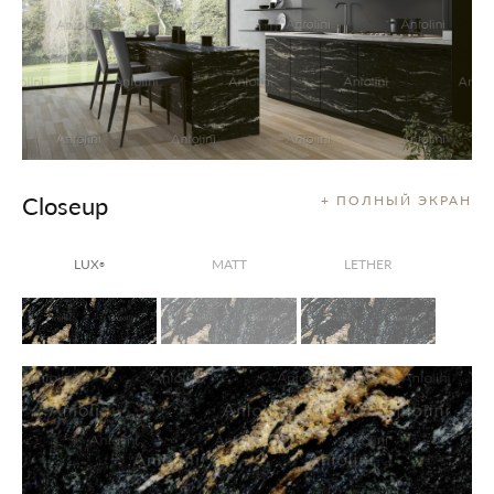
Closeup
+ ПОЛНЫЙ ЭКРАН
LUX
MATT
LETHER
®