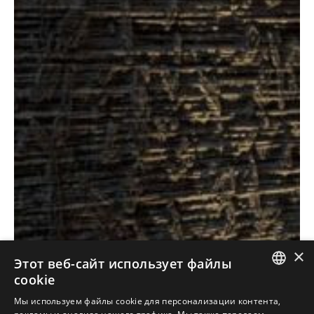
×
Antolini
Textures
Collectio
®
+
Этот веб-сайт использует файлы
cookie
УЗНАЙТЕ НАШУ КОЛЛЕКЦИЮ
ITALIAN
Мы используем файлы cookie для персонализации контента,