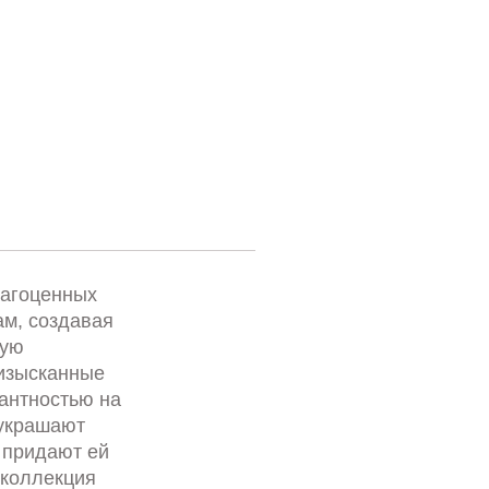
рагоценных
ам, создавая
ную
изысканные
антностью на
 украшают
 придают ей
 коллекция