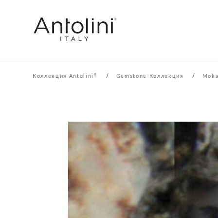
Коллекция Antolini
/
Gemstone Коллекция
/
Moka
®