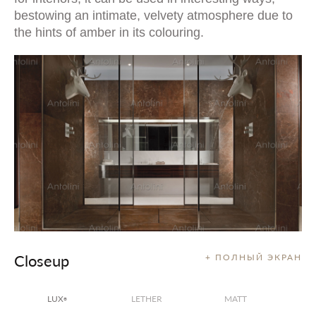
bestowing an intimate, velvety atmosphere due to
the hints of amber in its colouring.
Closeup
+ ПОЛНЫЙ ЭКРАН
LUX
LETHER
MATT
®