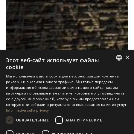
×
Этот веб-сайт использует файлы
cookie
ITALIAN
Мы используем файлы cookie для персонализации контента,
рекламы и анализа нашего трафика. Мы также передаем
ENGLISH
информацию об использовании вами нашего сайта нашим
партнерам по рекламе и аналитике, которые могут объединять
SPANISH
Antolini
Textures
Collectio
ее с другой информацией, которую вы им предоставили или
®
+
GERMAN
которую они собрали в результате использования вами их услуг.
Informativa sulla privacy
RUSSIAN
УЗНАЙТЕ НАШУ КОЛЛЕКЦИЮ
ОБЯЗАТЕЛЬНЫЕ
АНАЛИТИЧЕСКИЕ
FRENCH